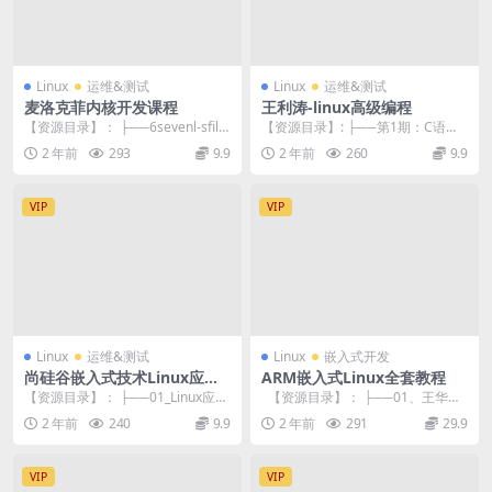
Linux
运维&测试
Linux
运维&测试
麦洛克菲内核开发课程
王利涛-linux高级编程
【资源目录】： ├──6sevenl-sfilte
【资源目录】: ├──第1期：C语言
r | └──sfilter....
进阶路线学习指南 | ├──1.1 嵌入
2 年前
293
9.9
2 年前
260
9.9
式C...
VIP
VIP
Linux
运维&测试
Linux
嵌入式开发
尚硅谷嵌入式技术Linux应用
ARM嵌入式Linux全套教程
层开发视频教程
【资源目录】： ├──01_Linux应用
【资源目录】： ├──01、王华斌
层编程课程介绍.mp4 35.66M ...
—ARM初学者入门与提高视频 |...
2 年前
240
9.9
2 年前
291
29.9
VIP
VIP