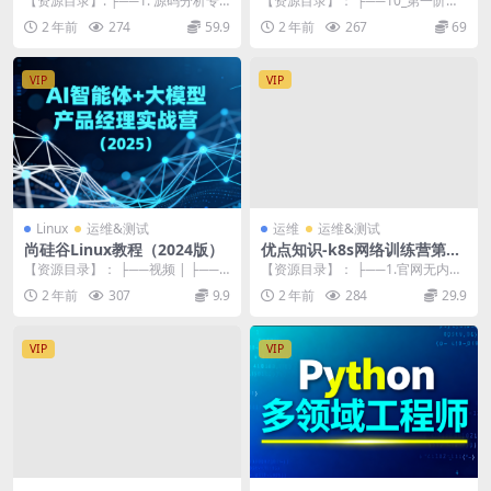
【资源目录】: ├──1. 源码分析专
【资源目录】： ├──10_第一阶★
题 | ├──1.1Nginx源码分析之h...
心灵沟通课 | └──1-1_CD-VIP学...
2 年前
274
59.9
2 年前
267
69
VIP
VIP
Linux
运维&测试
运维
运维&测试
尚硅谷Linux教程（2024版）
优点知识-k8s网络训练营第三
期
【资源目录】： ├──视频 | ├──0
【资源目录】： ├──1.官网无内容-
1_Linux课程介绍.mp4 89.8...
不用看 ├──2.资料 | └──资料.t...
2 年前
307
9.9
2 年前
284
29.9
VIP
VIP