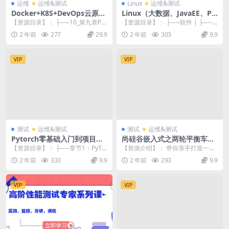
运维
运维&测试
Linux
运维&测试
Docker+K8S+DevOps云原生
Linux（大数据、JavaEE、Py
微服务架构师-基于Rocky8+k
thon通用版）
【资源目录】： ├──10_第九章Po
【资源目录】： ├──软件 | ├──a
8s126版本
d高级实战-亲和性反亲和性-污点和
pache-tomcat-7.0.70....
2 年前
277
29.9
2 年前
303
9.9
容忍度 ...
VIP
VIP
测试
运维&测试
测试
运维&测试
Pytorch零基础入门到项目实
尚硅谷嵌入式之两轮平衡车项
战
目
【资源目录】： ├──章节1：PyTor
【资源介绍】： 带你亲手打造一辆
ch运行环境安装_运行环境测试 | ├
自己的两轮平衡车！如果你已经完
2 年前
333
9.9
2 年前
293
9.9
─...
成了C语言和32单...
VIP
VIP