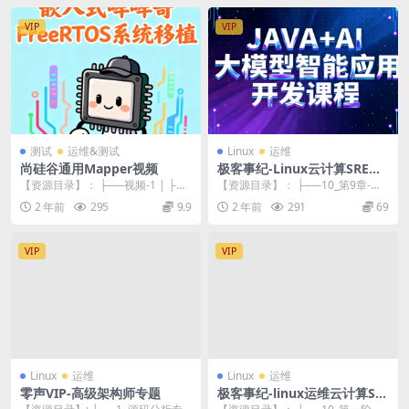
VIP
VIP
测试
运维&测试
Linux
运维
尚硅谷通用Mapper视频
极客事纪-Linux云计算SRE架
构师2403期|更新
【资源目录】： ├──视频-1 | ├─
【资源目录】： ├──10_第9章-硬
─01.通用Mapper介绍.avi 1...
盘介绍和磁盘管理 | └──10_第9
2 年前
295
9.9
2 年前
291
69
章-...
VIP
VIP
Linux
运维
Linux
运维
零声VIP-高级架构师专题
极客事纪-linux运维云计算SE
R架构师【2306期】