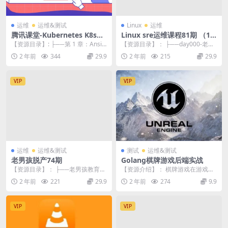
运维
运维&测试
Linux
运维
腾讯课堂-Kubernetes K8s架
Linux sre运维课程81期 （15
构师实战集训营【高级班】
k金牌企业级班级）
【资源目录】: ├──第 1 章：Ansibl
【资源目录】： ├──day000-老男
e 自动化部署 K8S 集群 | ...
孩81期-15k金牌班-课程介绍及环境
2 年前
344
29.9
2 年前
215
29.9
准...
VIP
VIP
运维
运维&测试
测试
运维&测试
老男孩脱产74期
Golang棋牌游戏后端实战
【资源目录】： ├──老男孩教育脱
【资源介绍】： 棋牌游戏在游戏市
产74期-day01-系统环境安装部署 |
场中占比很大，棋牌类游戏用户
2 年前
221
29.9
2 年前
274
9.9
├...
多，公司多，工作机会...
VIP
VIP