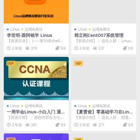
Linux
运维&测试
Linux
运维&测试
李世明-跟阿铭学 Linux
韩立刚CentOS7系统管理
【资源目录】: ├──第10章shell基
【资源介绍】： 适合人群： Linux
础知识.md 32.17kb ├──第...
运维人员，软件开发，软件测试人
2 年前
319
9.9
2 年前
231
9.9
员 你将会学...
VIP
VIP
Linux
运维&测试
Linux
运维&测试
一周学会Linux-小白入门 通俗
【夏曹俊】零基础学习在Linu
易懂
x上编译调试C++项目视频课程
【资源介绍】： 课程内容分为七部
【资源介绍】： 适合人群： 想要学
分，涵盖Linux方方面面。 既让初学
习linux上C++编程人员 你将会学
2 年前
261
9.9
2 年前
271
9.9
者快速掌握...
到： 通...