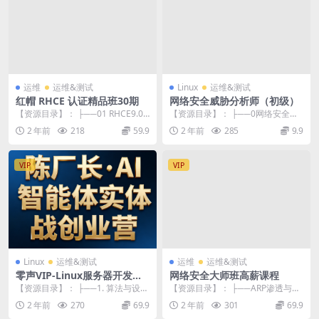
运维
运维&测试
Linux
运维&测试
红帽 RHCE 认证精品班30期
网络安全威胁分析师（初级）
【资源目录】： ├──01 RHCE9.0
【资源目录】： ├──0网络安全威
| ├──01 RHCE9-RH12...
胁分析师（初级）课程介绍.mp4 3
2 年前
218
59.9
2 年前
285
9.9
7.76M...
VIP
VIP
Linux
运维&测试
运维
运维&测试
零声VIP-Linux服务器开发专
网络安全大师班高薪课程
题
【资源目录】： ├──1. 算法与设计
【资源目录】： ├──ARP渗透与防
模式专栏 | ├──1.1查找与排序-K
御-700 | ├──章节1-ARP原理 |...
2 年前
270
69.9
2 年前
301
69.9
M...