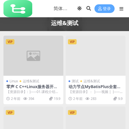
登录
运维&测试
VIP
VIP
Linux
运维&测试
测试
运维&测试
零声 C C++Linux服务器开发
动力节点MyBatisPlus全套视
高级架构师2109
频教程，mybatis百科大全式
【资源目录】: ├──01.课程介绍
【资源目录】： ├──视频 | ├──0
讲解，深入浅出实战精讲
（3节） | ├──1–腾讯薪选认证课
01-MybatisPlus课程导读.m...
2 年前
394
19.9
2 年前
283
9.9
程介绍...
VIP
VIP